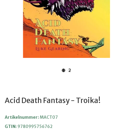
1
2
Acid Death Fantasy - Troika!
Artikelnummer:
MACT07
GTIN:
9780995756762