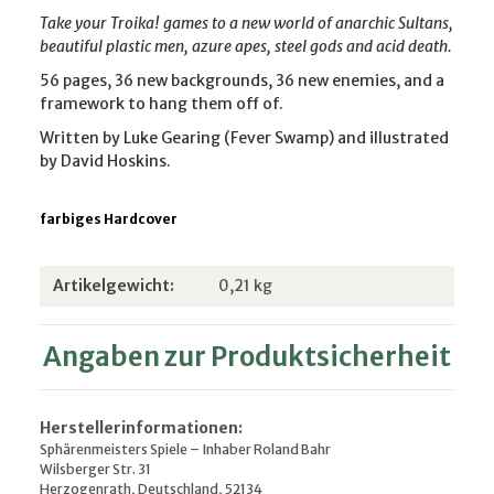
Take your Troika! games to a new world of anarchic Sultans,
beautiful plastic men, azure apes, steel gods and acid death.
56 pages, 36 new backgrounds, 36 new enemies, and a
framework to hang them off of.
Written by Luke Gearing (Fever Swamp) and illustrated
by David Hoskins.
farbiges Hardcover
Produkteigenschaft
Wert
Artikelgewicht:
0,21
kg
Angaben zur Produktsicherheit
Herstellerinformationen:
Sphärenmeisters Spiele – Inhaber Roland Bahr
Wilsberger Str. 31
Herzogenrath, Deutschland, 52134