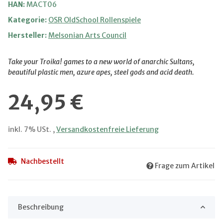
HAN:
MACT06
Kategorie:
OSR OldSchool Rollenspiele
Hersteller:
Melsonian Arts Council
Take your Troika! games to a new world of anarchic Sultans,
beautiful plastic men, azure apes, steel gods and acid death.
24,95 €
inkl. 7% USt. ,
Versandkostenfreie Lieferung
Nachbestellt
Frage zum Artikel
Beschreibung