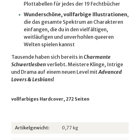
Plottabellen für jedes der 19 Fechtbücher
Wunderschöne, vollfarbige Illustrationen
,
die das gesamte Spektrum an Charakteren
einfangen, die du in den vielfältigen,
weitläufigen und unverhohlen queeren
Welten spielen kannst
Tausende haben sich bereits in
Charmante
Schwertlesben
verliebt. Meistere Klinge, Intrige
und Drama auf einem neuen Level mit
Advanced
Lovers & Lesbians
!
vollfarbiges Hardcover, 272 Seiten
Produkteigenschaft
Wert
Artikelgewicht:
0,77
kg