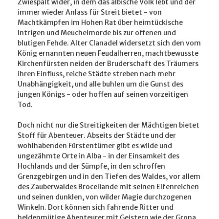
Zwiespalt wider, in dem das albische Volk lebt und der
immer wieder Anlass für Streit bietet - von
Machtkämpfen im Hohen Rat über heimtückische
Intrigen und Meuchelmorde bis zur offenen und
blutigen Fehde. Alter Clanadel widersetzt sich den vom
König ernannten neuen Feudalherren, machtbewusste
Kirchenfürsten neiden der Bruderschaft des Träumers
ihren Einfluss, reiche Städte streben nach mehr
Unabhängigkeit, und alle buhlen um die Gunst des
jungen Königs - oder hoffen auf seinen vorzeitigen
Tod.
Doch nicht nur die Streitigkeiten der Mächtigen bietet
Stoff für Abenteuer. Abseits der Städte und der
wohlhabenden Fürstentümer gibt es wilde und
ungezähmte Orte in Alba - in der Einsamkeit des
Hochlands und der Sümpfe, in den schroffen
Grenzgebirgen und in den Tiefen des Waldes, vor allem
des Zauberwaldes Broceliande mit seinen Elfenreichen
und seinen dunklen, von wilder Magie durchzogenen
Winkeln. Dort können sich fahrende Ritter und
heldenmütige Abenteurer mit Geistern wie der Grona