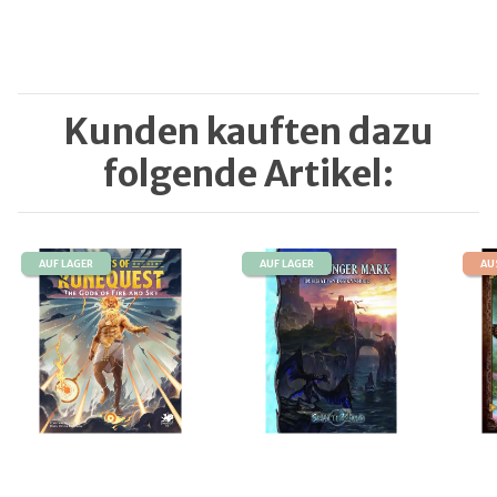
Kunden kauften dazu
folgende Artikel:
AUF LAGER
AUF LAGER
AU