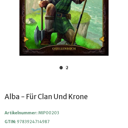
1
2
Alba - Für Clan Und Krone
Artikelnummer:
MIP00203
GTIN:
9783924714987