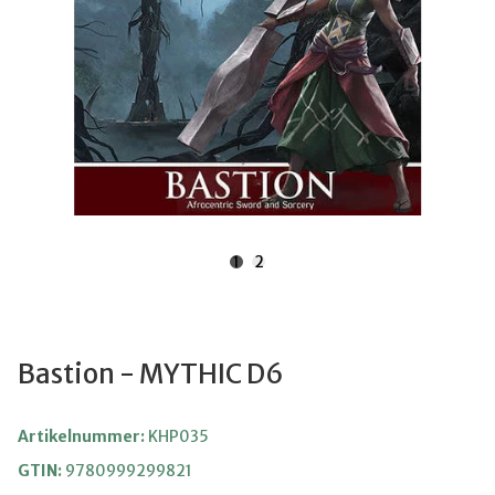
1
2
Bastion - MYTHIC D6
Artikelnummer:
KHP035
GTIN:
9780999299821