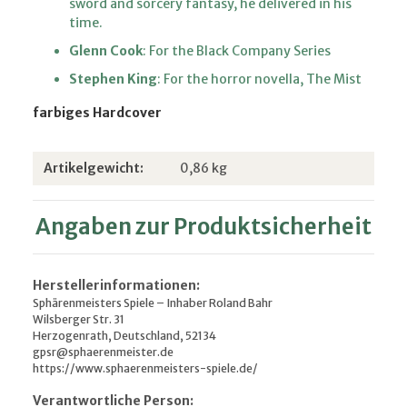
sword and sorcery fantasy, he delivered in his
time.
Glenn Cook
: For the Black Company Series
Stephen King
: For the horror novella, The Mist
farbiges Hardcover
Produkteigenschaft
Wert
Artikelgewicht:
0,86
kg
Angaben zur Produktsicherheit
Herstellerinformationen:
Sphärenmeisters Spiele – Inhaber Roland Bahr
Wilsberger Str. 31
Herzogenrath, Deutschland, 52134
gpsr@sphaerenmeister.de
https://www.sphaerenmeisters-spiele.de/
Verantwortliche Person: