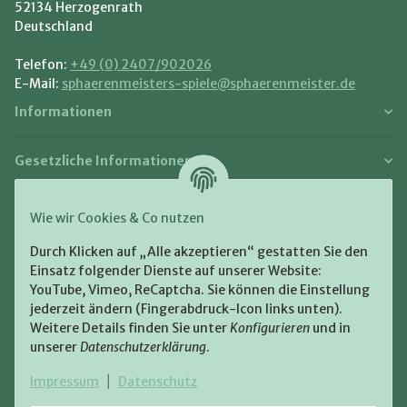
52134 Herzogenrath
Deutschland
Telefon:
+49 (0) 2407/902026
E-Mail:
sphaerenmeisters-spiele@sphaerenmeister.de
Informationen
Gesetzliche Informationen
Zahlung und Versand
Wie wir Cookies & Co nutzen
Bezahlen Sie bequem per:
Durch Klicken auf „Alle akzeptieren“ gestatten Sie den
Einsatz folgender Dienste auf unserer Website:
YouTube, Vimeo, ReCaptcha. Sie können die Einstellung
jederzeit ändern (Fingerabdruck-Icon links unten).
Weitere Details finden Sie unter
Konfigurieren
und in
unserer
Datenschutzerklärung
.
Zugestellt durch:
Impressum
|
Datenschutz