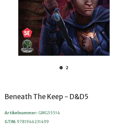
1
2
Beneath The Keep - D&D5
Artikelnummer:
GMG55514
GTIN:
9781946231499