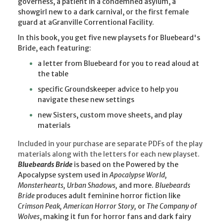
governess, a patient in a condemned asylum, a
showgirl new to a dark carnival, or the first female
guard at aGranville Correntional Facility.
In this book, you get
five new playsets
for Bluebeard's
Bride, each featuring:
a letter from Bluebeard for you to read aloud at
the table
specific Groundskeeper advice to help you
navigate these new settings
new Sisters, custom move sheets, and play
materials
Included in your purchase are separate PDFs of the play
materials along with the letters for each new playset.
Bluebeards Bride
is based on the Powered by the
Apocalypse system used in
Apocalypse World,
Monsterhearts, Urban Shadows,
and more.
Bluebeards
Bride
produces adult feminine horror fiction like
Crimson Peak, American Horror Story,
or
The Company of
Wolves
, making it fun for horror fans and dark fairy