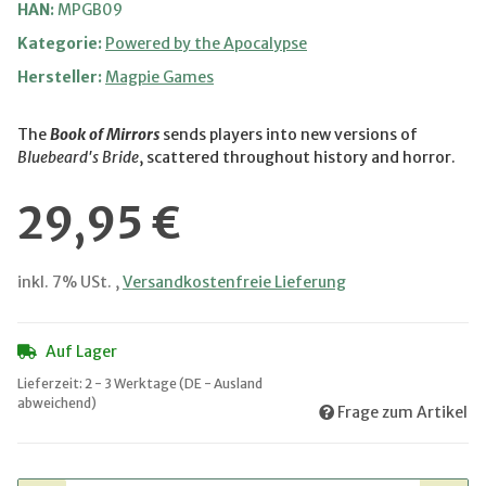
HAN:
MPGB09
Kategorie:
Powered by the Apocalypse
Hersteller:
Magpie Games
The
Book of Mirrors
sends players into new versions of
Bluebeard's Bride
, scattered throughout history and horror.
29,95 €
inkl. 7% USt. ,
Versandkostenfreie Lieferung
Auf Lager
Lieferzeit:
2 - 3 Werktage
(DE - Ausland
abweichend)
Frage zum Artikel