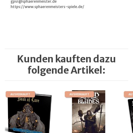
gpsr@sphaerenmeister.de
https://www.sphaerenmeisters-spiele.de/
Kunden kauften dazu
folgende Artikel:
AUSVERKAUFT
AUSVERKAUFT
AU