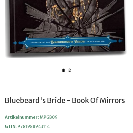
1
2
Bluebeard's Bride - Book Of Mirrors
Artikelnummer:
MPGB09
GTIN:
9781988943114