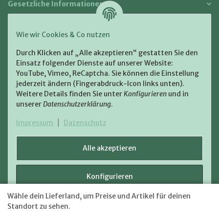
Gesetzliche Informationen
Zahlung und Versand
Wie wir Cookies & Co nutzen
Bezahlen Sie bequem per:
Durch Klicken auf „Alle akzeptieren“ gestatten Sie den
Einsatz folgender Dienste auf unserer Website:
YouTube, Vimeo, ReCaptcha. Sie können die Einstellung
jederzeit ändern (Fingerabdruck-Icon links unten).
Weitere Details finden Sie unter
Konfigurieren
und in
unserer
Datenschutzerklärung
.
Zugestellt durch:
Impressum
|
Datenschutz
Alle akzeptieren
Konfigurieren
VERTRAG WIDERRUFEN
Wähle dein Lieferland, um Preise und Artikel für deinen
Versand
* Alle Preise inkl. gesetzlicher USt., zzgl.
Ablehnen
Standort zu sehen.