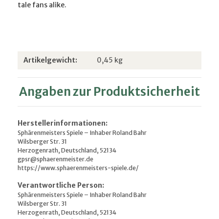
tale fans alike.
Produkteigenschaft
Wert
Artikelgewicht:
0,45
kg
Angaben zur Produktsicherheit
Herstellerinformationen:
Sphärenmeisters Spiele – Inhaber Roland Bahr
Wilsberger Str. 31
Herzogenrath, Deutschland, 52134
gpsr@sphaerenmeister.de
https://www.sphaerenmeisters-spiele.de/
Verantwortliche Person:
Sphärenmeisters Spiele – Inhaber Roland Bahr
Wilsberger Str. 31
Herzogenrath, Deutschland, 52134