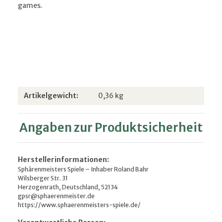
games.
Produkteigenschaft
Wert
Artikelgewicht:
0,36
kg
Angaben zur Produktsicherheit
Herstellerinformationen:
Sphärenmeisters Spiele – Inhaber Roland Bahr
Wilsberger Str. 31
Herzogenrath, Deutschland, 52134
gpsr@sphaerenmeister.de
https://www.sphaerenmeisters-spiele.de/