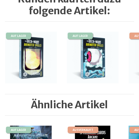
folgende Artikel:
AUF LAGER
AUF LAGER
AU
Ähnliche Artikel
AUF LAGER
AUSVERKAUFT
AU