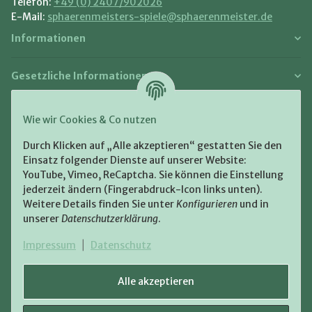
Telefon:
+49 (0) 2407/902026
E-Mail:
sphaerenmeisters-spiele@sphaerenmeister.de
Informationen
Gesetzliche Informationen
Zahlung und Versand
Wie wir Cookies & Co nutzen
Bezahlen Sie bequem per:
Durch Klicken auf „Alle akzeptieren“ gestatten Sie den
Einsatz folgender Dienste auf unserer Website:
YouTube, Vimeo, ReCaptcha. Sie können die Einstellung
jederzeit ändern (Fingerabdruck-Icon links unten).
Weitere Details finden Sie unter
Konfigurieren
und in
unserer
Datenschutzerklärung
.
Zugestellt durch:
Impressum
|
Datenschutz
Alle akzeptieren