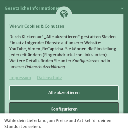
Gesetzliche Informationen
Zahlung und Versand
Wie wir Cookies & Co nutzen
Bezahlen Sie bequem per:
Durch Klicken auf „Alle akzeptieren“ gestatten Sie den
Einsatz folgender Dienste auf unserer Website:
YouTube, Vimeo, ReCaptcha. Sie können die Einstellung
jederzeit ändern (Fingerabdruck-Icon links unten).
Weitere Details finden Sie unter
Konfigurieren
und in
unserer
Datenschutzerklärung
.
Zugestellt durch:
Impressum
|
Datenschutz
Alle akzeptieren
Konfigurieren
VERTRAG WIDERRUFEN
Wähle dein Lieferland, um Preise und Artikel für deinen
Versand
* Alle Preise inkl. gesetzlicher USt., zzgl.
Ablehnen
Standort zu sehen.