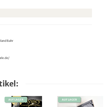
oland Bahr
ele.de/
ikel:
AUF LAGER
AUF LAGER