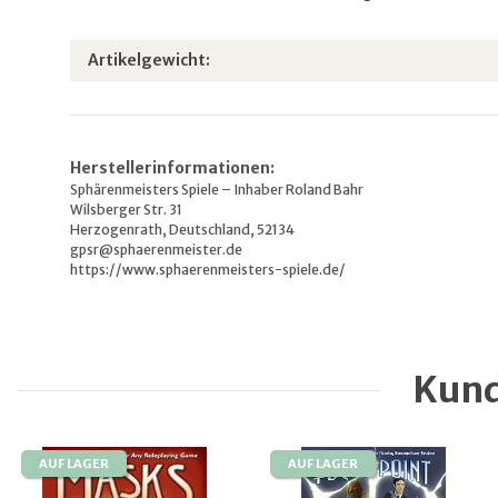
Produkteigenschaft
Wert
Artikelgewicht:
Herstellerinformationen:
Sphärenmeisters Spiele – Inhaber Roland Bahr
Wilsberger Str. 31
Herzogenrath, Deutschland, 52134
gpsr@sphaerenmeister.de
https://www.sphaerenmeisters-spiele.de/
Kund
AUF LAGER
AUF LAGER