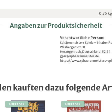
0,75
kg
Angaben zur Produktsicherheit
Verantwortliche Person:
Sphärenmeisters Spiele – Inhaber R
Wilsberger Str. 31
Herzogenrath, Deutschland, 52134
gpsr@sphaerenmeister.de
https://www.sphaerenmeisters-spi
en kauften dazu folgende Art
AUF LAGER
AUF LAGER