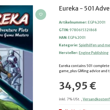
Eureka - 501 Adve
Artikelnummer:
EGP42001
GTIN:
9780615321868
HAN:
EGP42001
Kategorie:
Spielhilfen und m
Hersteller:
Engine Publishing
Eureka contains 501 complete 
game, plus GMing advice and t
34,95 €
inkl. 7% USt. ,
Versandkostenfr