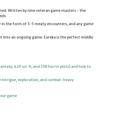
lished. Written by nine veteran game masters - the
eds.
lly in the form of 3-5 meaty encounters, and any game
it into an ongoing game. Eureka is the perfect middle
antasy, 420 sci-fi, and 338 horror plots) and how to
e intrigue, exploration, and combat-heavy
 your game