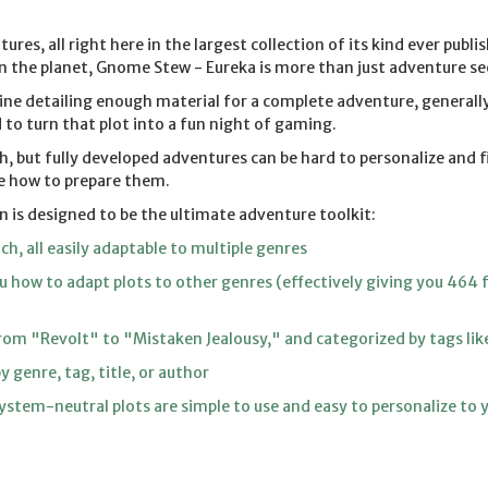
ures, all right here in the largest collection of its kind ever pub
 the planet, Gnome Stew - Eureka is more than just adventure se
utline detailing enough material for a complete adventure, genera
to turn that plot into a fun night of gaming.
 but fully developed adventures can be hard to personalize and f
e how to prepare them.
on is designed to be the ultimate adventure toolkit:
ach, all easily adaptable to multiple genres
 how to adapt plots to other genres (effectively giving you 464 f
rom "Revolt" to "Mistaken Jealousy," and categorized by tags lik
y genre, tag, title, or author
tem-neutral plots are simple to use and easy to personalize to