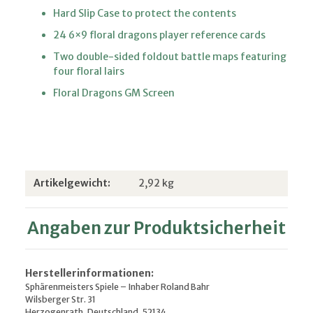
Hard Slip Case to protect the contents
24 6×9 floral dragons player reference cards
Two double-sided foldout battle maps featuring
four floral lairs
Floral Dragons GM Screen
Produkteigenschaft
Wert
Artikelgewicht:
2,92
kg
Angaben zur Produktsicherheit
Herstellerinformationen:
Sphärenmeisters Spiele – Inhaber Roland Bahr
Wilsberger Str. 31
Herzogenrath, Deutschland, 52134