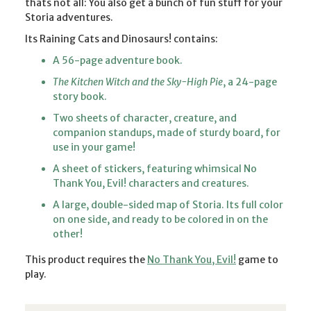
thats not all: You also get a bunch of fun stuff for your
Storia adventures.
Its Raining Cats and Dinosaurs! contains:
A 56-page adventure book.
The Kitchen Witch and the Sky-High Pie
, a 24-page
story book.
Two sheets of character, creature, and
companion standups, made of sturdy board, for
use in your game!
A sheet of stickers, featuring whimsical No
Thank You, Evil! characters and creatures.
A large, double-sided map of Storia. Its full color
on one side, and ready to be colored in on the
other!
This product requires the
No Thank You, Evil!
game to
play.