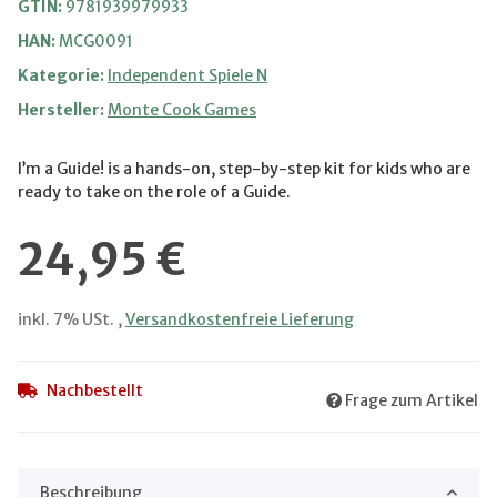
GTIN:
9781939979933
HAN:
MCG0091
Kategorie:
Independent Spiele N
Hersteller:
Monte Cook Games
I’m a Guide! is a hands-on, step-by-step kit for kids who are
ready to take on the role of a Guide.
24,95 €
inkl. 7% USt. ,
Versandkostenfreie Lieferung
Nachbestellt
Frage zum Artikel
Beschreibung