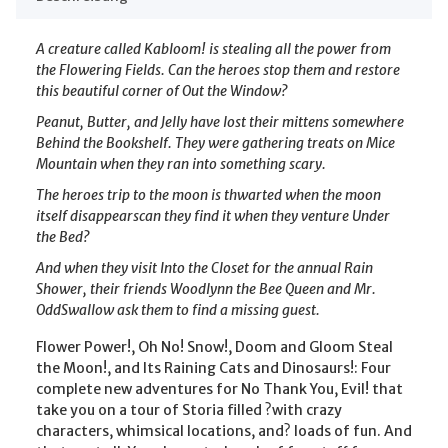
A creature called Kabloom! is stealing all the power from
the Flowering Fields. Can the heroes stop them and restore
this beautiful corner of Out the Window?
Peanut, Butter, and Jelly have lost their mittens somewhere
Behind the Bookshelf. They were gathering treats on Mice
Mountain when they ran into something scary.
The heroes trip to the moon is thwarted when the moon
itself disappearscan they find it when they venture Under
the Bed?
And when they visit Into the Closet for the annual Rain
Shower, their friends Woodlynn the Bee Queen and Mr.
OddSwallow ask them to find a missing guest.
Flower Power!, Oh No! Snow!, Doom and Gloom Steal
the Moon!, and Its Raining Cats and Dinosaurs!: Four
complete new adventures for No Thank You, Evil! that
take you on a tour of Storia filled ?with crazy
characters, whimsical locations, and? loads of fun. And