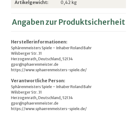
Produkteigenschaft
Wert
Artikelgewicht:
0,42
kg
Angaben zur Produktsicherheit
Herstellerinformationen:
Sphärenmeisters Spiele – Inhaber Roland Bahr
Wilsberger Str. 31
Herzogenrath, Deutschland, 52134
gpsr@sphaerenmeister.de
https://www.sphaerenmeisters-spiele.de/
Verantwortliche Person:
Sphärenmeisters Spiele – Inhaber Roland Bahr
Wilsberger Str. 31
Herzogenrath, Deutschland, 52134
gpsr@sphaerenmeister.de
https://www.sphaerenmeisters-spiele.de/