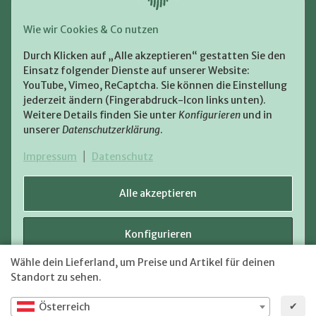
Zahlung und Versand
Wie wir Cookies & Co nutzen
Bezahlen Sie bequem per:
Durch Klicken auf „Alle akzeptieren“ gestatten Sie den
Einsatz folgender Dienste auf unserer Website:
YouTube, Vimeo, ReCaptcha. Sie können die Einstellung
jederzeit ändern (Fingerabdruck-Icon links unten).
Weitere Details finden Sie unter
Konfigurieren
und in
unserer
Datenschutzerklärung
.
Zugestellt durch:
Impressum
|
Datenschutz
Alle akzeptieren
Konfigurieren
VERTRAG WIDERRUFEN
Wähle dein Lieferland, um Preise und Artikel für deinen
Versand
* Alle Preise inkl. gesetzlicher USt., zzgl.
Ablehnen
Standort zu sehen.
✔
Österreich
JTL-Shop
Powered by