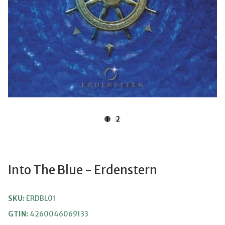
1
2
Into The Blue - Erdenstern
SKU:
ERDBL01
GTIN:
4260046069133