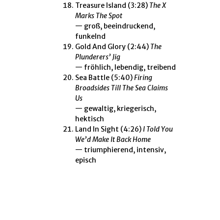
Treasure Island
(3:28)
The X
Marks The Spot
— groß, beeindruckend,
funkelnd
Gold And Glory
(2:44)
The
Plunderers’ Jig
— fröhlich, lebendig, treibend
Sea Battle
(5:40)
Firing
Broadsides Till The Sea Claims
Us
— gewaltig, kriegerisch,
hektisch
Land In Sight
(4:26)
I Told You
We’d Make It Back Home
— triumphierend, intensiv,
episch