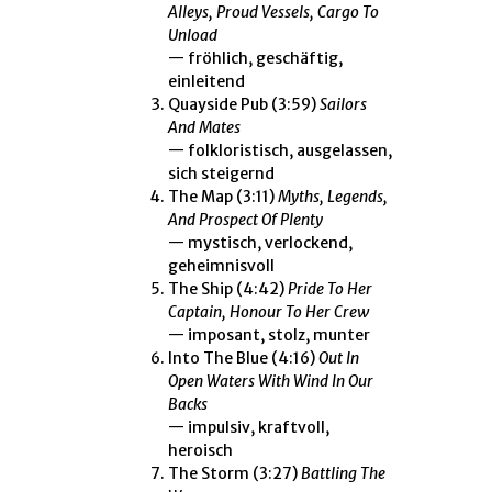
Alleys, Proud Vessels, Cargo To
Unload
— fröhlich, geschäftig,
einleitend
Quayside Pub
(3:59)
Sailors
And Mates
— folkloristisch, ausgelassen,
sich steigernd
The Map
(3:11)
Myths, Legends,
And Prospect Of Plenty
— mystisch, verlockend,
geheimnisvoll
The Ship
(4:42)
Pride To Her
Captain, Honour To Her Crew
— imposant, stolz, munter
Into The Blue
(4:16)
Out In
Open Waters With Wind In Our
Backs
— impulsiv, kraftvoll,
heroisch
The Storm
(3:27)
Battling The