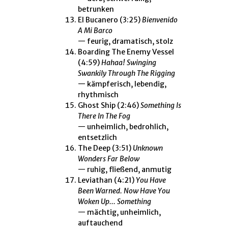
betrunken
El Bucanero
(3:25)
Bienvenido
A Mi Barco
— feurig, dramatisch, stolz
Boarding The Enemy Vessel
(4:59)
Hahaa! Swinging
Swankily Through The Rigging
— kämpferisch, lebendig,
rhythmisch
Ghost Ship
(2:46)
Something Is
There In The Fog
— unheimlich, bedrohlich,
entsetzlich
The Deep
(3:51)
Unknown
Wonders Far Below
— ruhig, fließend, anmutig
Leviathan
(4:21)
You Have
Been Warned. Now Have You
Woken Up... Something
— mächtig, unheimlich,
auftauchend