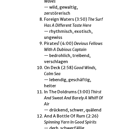
Waves
— wild, gewaltig,
zerstörerisch
Foreign Waters
(3:50)
The Surf
Has A Different Taste Here
— rhythmisch, exotisch,
ungewiss
Pirates!
(4:00)
Devious Fellows
With A Dubious Captain
— bedrohlich, treibend,
verschlagen
On Deck
(2:58)
Good Winds,
Calm Sea
— lebendig, geschäftig,
heiter
In The Doldrums
(3:00)
Thirst
And Sweat And Barely A Whiff Of
Air
— drückend, schwer, quälend
And A Bottle Of Rum
(2:26)
Spinning Yarn In Good Spirits
— derb, schwerfällig,