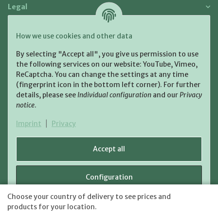
Legal
Payment and Shipment
How we use cookies and other data
Pay with:
By selecting "Accept all", you give us permission to use
the following services on our website: YouTube, Vimeo,
ReCaptcha. You can change the settings at any time
(fingerprint icon in the bottom left corner). For further
details, please see
Individual configuration
and our
Privacy
notice
.
Shipping:
Imprint
|
Privacy
Accept all
Configuration
WITHDRAW CONTRACT
Choose your country of delivery to see prices and
shipping fees
* All prices incl. VAT, plus
Reject
products for your location.