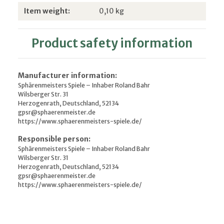
Item information
Value
Item weight:
0,10
kg
Product safety information
Manufacturer information:
Sphärenmeisters Spiele – Inhaber Roland Bahr
Wilsberger Str. 31
Herzogenrath, Deutschland, 52134
gpsr@sphaerenmeister.de
https://www.sphaerenmeisters-spiele.de/
Responsible person:
Sphärenmeisters Spiele – Inhaber Roland Bahr
Wilsberger Str. 31
Herzogenrath, Deutschland, 52134
gpsr@sphaerenmeister.de
https://www.sphaerenmeisters-spiele.de/