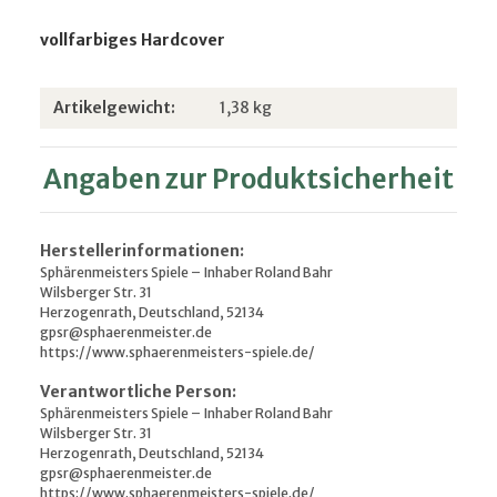
vollfarbiges Hardcover
Produkteigenschaft
Wert
Artikelgewicht:
1,38
kg
Angaben zur Produktsicherheit
Herstellerinformationen:
Sphärenmeisters Spiele – Inhaber Roland Bahr
Wilsberger Str. 31
Herzogenrath, Deutschland, 52134
gpsr@sphaerenmeister.de
https://www.sphaerenmeisters-spiele.de/
Verantwortliche Person:
Sphärenmeisters Spiele – Inhaber Roland Bahr
Wilsberger Str. 31
Herzogenrath, Deutschland, 52134
gpsr@sphaerenmeister.de
https://www.sphaerenmeisters-spiele.de/