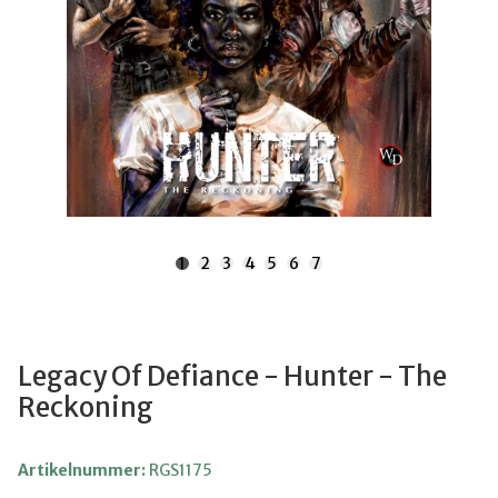
1
2
3
4
5
6
7
Legacy Of Defiance - Hunter - The
Reckoning
Artikelnummer:
RGS1175