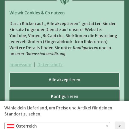
Zahlung und Versand
Wie wir Cookies & Co nutzen
Bezahlen Sie bequem per:
Durch Klicken auf „Alle akzeptieren“ gestatten Sie den
Einsatz folgender Dienste auf unserer Website:
YouTube, Vimeo, ReCaptcha. Sie können die Einstellung
jederzeit ändern (Fingerabdruck-Icon links unten).
Weitere Details finden Sie unter
Konfigurieren
und in
unserer
Datenschutzerklärung
.
Zugestellt durch:
Impressum
|
Datenschutz
Alle akzeptieren
Konfigurieren
VERTRAG WIDERRUFEN
Wähle dein Lieferland, um Preise und Artikel für deinen
Versand
* Alle Preise inkl. gesetzlicher USt., zzgl.
Ablehnen
Standort zu sehen.
✔
Österreich
JTL-Shop
Powered by