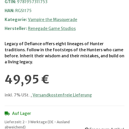
GTIN:
9781957311753
HAN:
RGS1175
Kategorie:
Vampire the Masquerade
Hersteller:
Renegade Game Studios
Legacy of Defiance offers eight lineages of Hunter
traditions. Follow in the footsteps of the Hunters who came
before. Inherit their wisdom and their mistakes, and build on
a living legacy.
49,95 €
inkl. 7% USt. ,
Versandkostenfreie Lieferung
Auf Lager
Lieferzeit:
2 - 3 Werktage
(DE - Ausland
abweichend)