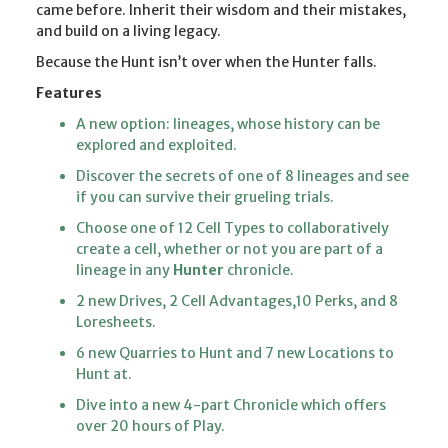
came before. Inherit their wisdom and their mistakes,
and build on a living legacy.
Because the Hunt isn’t over when the Hunter falls.
Features
A new option: lineages, whose history can be
explored and exploited.
Discover the secrets of one of 8 lineages and see
if you can survive their grueling trials.
Choose one of 12 Cell Types to collaboratively
create a cell, whether or not you are part of a
lineage in any
Hunter
chronicle.
2 new Drives, 2 Cell Advantages,10 Perks, and 8
Loresheets.
6 new Quarries to Hunt and 7 new Locations to
Hunt at.
Dive into a new 4-part Chronicle which offers
over 20 hours of Play.