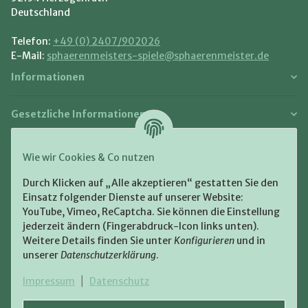
Deutschland
Telefon:
+49 (0) 2407/902026
E-Mail:
sphaerenmeisters-spiele@sphaerenmeister.de
Informationen
Gesetzliche Informationen
Zahlung und Versand
Wie wir Cookies & Co nutzen
Bezahlen Sie bequem per:
Durch Klicken auf „Alle akzeptieren“ gestatten Sie den
Einsatz folgender Dienste auf unserer Website:
YouTube, Vimeo, ReCaptcha. Sie können die Einstellung
jederzeit ändern (Fingerabdruck-Icon links unten).
Weitere Details finden Sie unter
Konfigurieren
und in
unserer
Datenschutzerklärung
.
Zugestellt durch:
Impressum
|
Datenschutz