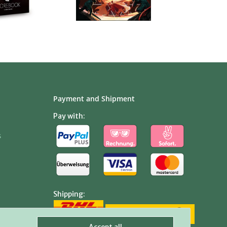
Payment and Shipment
Pay with:
s
Shipping: