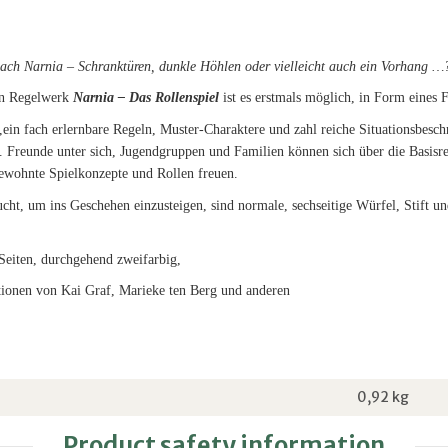
nach Narnia – Schranktüren, dunkle Höhlen oder vielleicht auch ein Vorhang …
en Regelwerk
Narnia – Das Rollenspiel
ist es erstmals möglich, in Form eines 
,ein fach erlernbare Regeln, Muster-Charaktere und zahl reiche Situationsbesc
. Freunde unter sich, Jugendgruppen und Familien können sich über die Basisre
gewohnte Spielkonzepte und Rollen freuen.
cht, um ins Geschehen einzusteigen, sind normale, sechseitige Würfel, Stift u
Seiten, durchgehend zweifarbig,
ationen von Kai Graf, Marieke ten Berg und anderen
0,92
kg
Product safety information