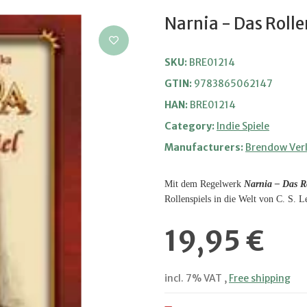
Narnia - Das Rolle
SKU:
BRE01214
GTIN:
9783865062147
HAN:
BRE01214
Category:
Indie Spiele
Manufacturers:
Brendow Ver
Mit dem Regelwerk
Narnia – Das Ro
Rollenspiels in die Welt von C. S. L
19,95 €
incl. 7% VAT ,
Free shipping