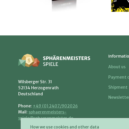
Informati
About us
Payment o
Wilsberger Str. 31
Shipment
52134 Herzogenrath
Deutschland
Newslette
Phone:
+49 (0) 2407/902026
Mail:
sphaerenmeisters-
spiele@sphaerenmeister.de
How we use cookies and other data