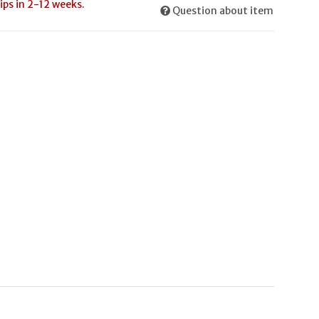
ips in 2-12 weeks.
Question about item