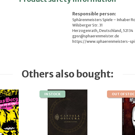
Responsible person:
Sphärenmeisters Spiele – Inhaber R
Wilsberger Str. 31
Herzogenrath, Deutschland, 52134
gpsr@sphaerenmeister.de
https://www.sphaerenmeisters-spi
Others also bought:
IN STOCK
OUT OF STO