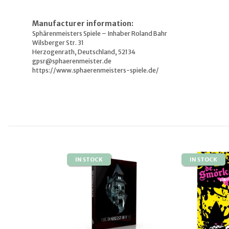
Manufacturer information:
Sphärenmeisters Spiele – Inhaber Roland Bahr
Wilsberger Str. 31
Herzogenrath, Deutschland, 52134
gpsr@sphaerenmeister.de
https://www.sphaerenmeisters-spiele.de/
IN STOCK
IN STOCK