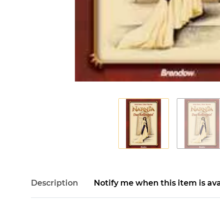
Description
Notify me when this item is ava