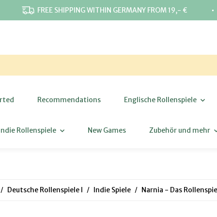
⋅
FREE SHIPPING WITHIN GERMANY FROM 19,- €
rted
Recommendations
Englische Rollenspiele
Indie Rollenspiele
New Games
Zubehör und mehr
Deutsche Rollenspiele I
Indie Spiele
Narnia - Das Rollenspie