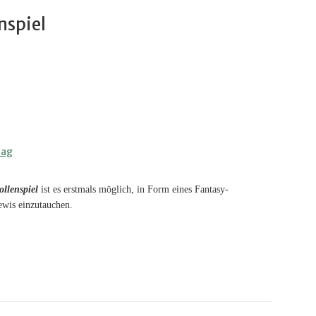
nspiel
lag
llenspiel
ist es erstmals möglich, in Form eines Fantasy-
ewis einzutauchen.