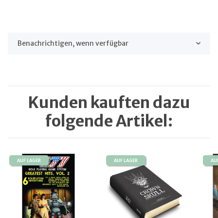
Benachrichtigen, wenn verfügbar
Kunden kauften dazu
folgende Artikel:
AUF LAGER
AUF LAGER
AU