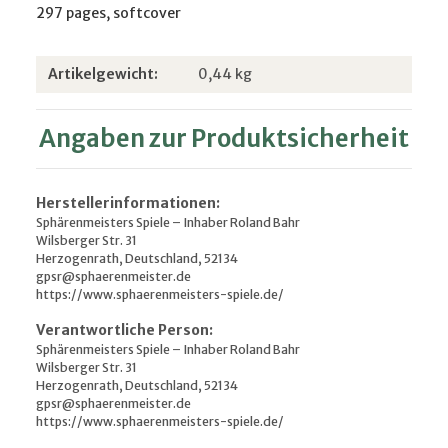
297 pages, softcover
Produkteigenschaft
Wert
Artikelgewicht:
0,44
kg
Angaben zur Produktsicherheit
Herstellerinformationen:
Sphärenmeisters Spiele – Inhaber Roland Bahr
Wilsberger Str. 31
Herzogenrath, Deutschland, 52134
gpsr@sphaerenmeister.de
https://www.sphaerenmeisters-spiele.de/
Verantwortliche Person:
Sphärenmeisters Spiele – Inhaber Roland Bahr
Wilsberger Str. 31
Herzogenrath, Deutschland, 52134
gpsr@sphaerenmeister.de
https://www.sphaerenmeisters-spiele.de/