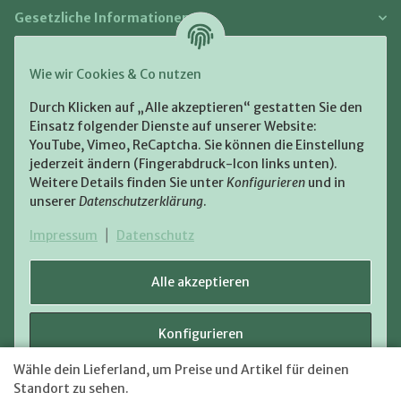
Gesetzliche Informationen
Zahlung und Versand
Wie wir Cookies & Co nutzen
Bezahlen Sie bequem per:
Durch Klicken auf „Alle akzeptieren“ gestatten Sie den
Einsatz folgender Dienste auf unserer Website:
YouTube, Vimeo, ReCaptcha. Sie können die Einstellung
jederzeit ändern (Fingerabdruck-Icon links unten).
Weitere Details finden Sie unter
Konfigurieren
und in
unserer
Datenschutzerklärung
.
Zugestellt durch:
Impressum
|
Datenschutz
Alle akzeptieren
Konfigurieren
VERTRAG WIDERRUFEN
Wähle dein Lieferland, um Preise und Artikel für deinen
Versand
* Alle Preise inkl. gesetzlicher USt., zzgl.
Ablehnen
Standort zu sehen.