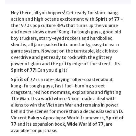
Hey there, all you boppers! Get ready for slam-bang
action and high octane excitement with
Spirit of 77
-
the 1970s pop culture RPG that turns up the volume
and never slows down! Kung-fu tough guys, good old
boy truckers, starry-eyed rockers and hardboiled
sleuths, all jam-packed into one funky, easy to learn
game system. Now put on the turntable, kick it into
overdrive and get ready to rock with the glittery
power of glam and the gritty edge of the street - Its
Spirit of 77!
Can you dig it?
Spirit of 77
is a role-playing roller-coaster about
kung-fu tough guys, fast fuel-burning street
dragsters, red hot mommas, explosions and fighting
The Man. Its a world where Nixon made a deal with
aliens to win the Vietnam War and remains in power
behind the scenes for more than a decade.Based on D.
Vincent Bakers Apocalypse World framework,
Spirit of
77
and its expansion book,
Wide World of 77
, are
available for purchase.