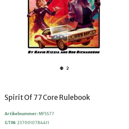
1
2
Spirit Of 77 Core Rulebook
Artikelnummer:
MFSS77
GTIN:
2370010784411