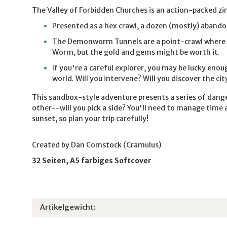
The Valley of Forbidden Churches is an action-packed zi
Presented as a hex crawl, a dozen (mostly) abandon
The Demonworm Tunnels are a point-crawl where you
Worm, but the gold and gems might be worth it.
If you're a careful explorer, you may be lucky enou
world. Will you intervene? Will you discover the cit
This sandbox-style adventure presents a series of danger
other--will you pick a side? You'll need to manage time 
sunset, so plan your trip carefully!
Created by Dan Comstock (Cramulus)
32 Seiten, A5 farbiges Softcover
Produkteigenschaft
Wert
Artikelgewicht: