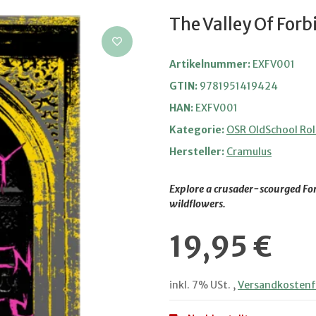
The Valley Of For
Artikelnummer:
EXFV001
GTIN:
9781951419424
HAN:
EXFV001
Kategorie:
OSR OldSchool Rol
Hersteller:
Cramulus
Explore a crusader-scourged For
wildflowers.
19,95 €
inkl. 7% USt. ,
Versandkostenfr