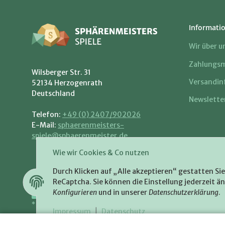
Informati
Wir über u
Zahlungsm
Wilsberger Str. 31
Versandin
52134 Herzogenrath
Deutschland
Newslette
Telefon:
+49 (0) 2407/902026
E-Mail:
sphaerenmeisters-
spiele@sphaerenmeister.de
Wie wir Cookies & Co nutzen
Durch Klicken auf „Alle akzeptieren“ gestatten Si
ReCaptcha. Sie können die Einstellung jederzeit än
VERTRAG WIDERRUFEN
Konfigurieren
und in unserer
Datenschutzerklärung
.
Versand
* Alle Preise inkl. gesetzlicher USt., zzgl.
Impressum
|
Datenschutz