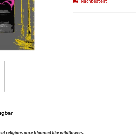
Nachbestellt
ügbar
al religions once bloomed like wildflowers.