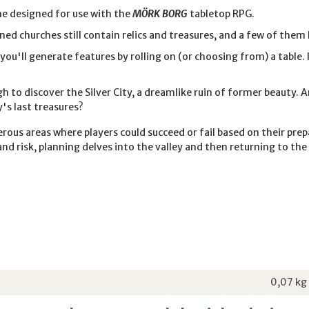
ne designed for use with the
MÖRK BORG
tabletop RPG.
ed churches still contain relics and treasures, and a few of them 
'll generate features by rolling on (or choosing from) a table. 
gh to discover the Silver City, a dreamlike ruin of former beauty. 
y's last treasures?
ous areas where players could succeed or fail based on their prep
and risk, planning delves into the valley and then returning to th
0,07
kg