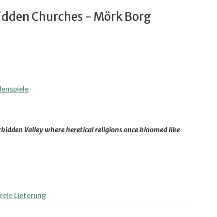
bidden Churches - Mörk Borg
lenspiele
bidden Valley where heretical religions once bloomed like
eie Lieferung