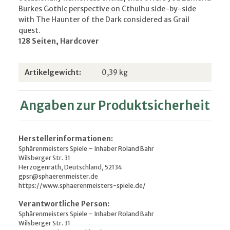
Burkes Gothic perspective on Cthulhu side-by-side
with The Haunter of the Dark considered as Grail
quest.
128 Seiten, Hardcover
Produkteigenschaft
Wert
Artikelgewicht:
0,39
kg
Angaben zur Produktsicherheit
Herstellerinformationen:
Sphärenmeisters Spiele – Inhaber Roland Bahr
Wilsberger Str. 31
Herzogenrath, Deutschland, 52134
gpsr@sphaerenmeister.de
https://www.sphaerenmeisters-spiele.de/
Verantwortliche Person:
Sphärenmeisters Spiele – Inhaber Roland Bahr
Wilsberger Str. 31