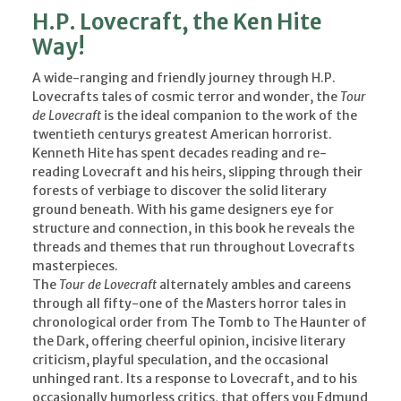
H.P. Lovecraft, the Ken Hite
Way!
A wide-ranging and friendly journey through H.P.
Lovecrafts tales of cosmic terror and wonder, the
Tour
de Lovecraft
is the ideal companion to the work of the
twentieth centurys greatest American horrorist.
Kenneth Hite has spent decades reading and re-
reading Lovecraft and his heirs, slipping through their
forests of verbiage to discover the solid literary
ground beneath. With his game designers eye for
structure and connection, in this book he reveals the
threads and themes that run throughout Lovecrafts
masterpieces.
The
Tour de Lovecraft
alternately ambles and careens
through all fifty-one of the Masters horror tales in
chronological order from The Tomb to The Haunter of
the Dark, offering cheerful opinion, incisive literary
criticism, playful speculation, and the occasional
unhinged rant. Its a response to Lovecraft, and to his
occasionally humorless critics, that offers you Edmund