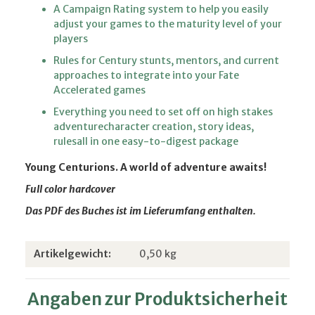
A Campaign Rating system to help you easily
adjust your games to the maturity level of your
players
Rules for Century stunts, mentors, and current
approaches to integrate into your Fate
Accelerated games
Everything you need to set off on high stakes
adventurecharacter creation, story ideas,
rulesall in one easy-to-digest package
Young Centurions. A world of adventure awaits!
Full color hardcover
Das PDF des Buches ist im Lieferumfang enthalten.
Produkteigenschaft
Wert
Artikelgewicht:
0,50
kg
Angaben zur Produktsicherheit