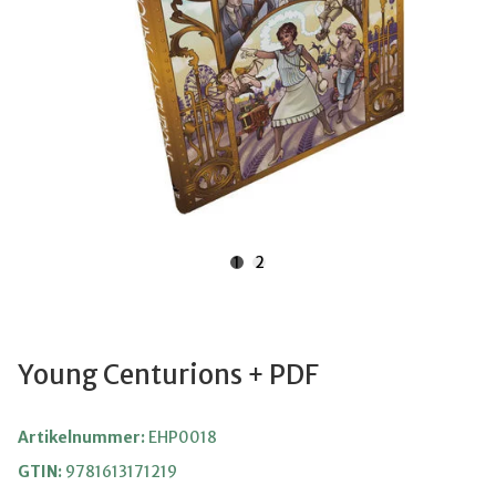
1
2
Young Centurions + PDF
Artikelnummer:
EHP0018
GTIN:
9781613171219