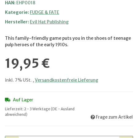
HAN:
EHP0018
Kategorie:
FUDGE & FATE
Hersteller:
Evil Hat Publishing
This family-friendly game puts you in the shoes of teenage
pulp heroes of the early 1910s.
19,95 €
inkl. 7% USt. ,
Versandkostenfreie Lieferung
Auf Lager
Lieferzeit:
2 - 3 Werktage
(DE - Ausland
abweichend)
Frage zum Artikel