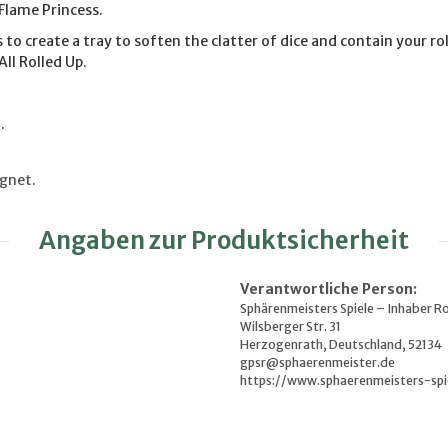
Flame Princess.
 to create a tray to soften the clatter of dice and contain your ro
All Rolled Up.
.
ignet.
Angaben zur Produktsicherheit
Verantwortliche Person:
Sphärenmeisters Spiele – Inhaber R
Wilsberger Str. 31
Herzogenrath, Deutschland, 52134
gpsr@sphaerenmeister.de
https://www.sphaerenmeisters-spi