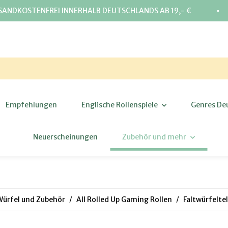
⋅
SANDKOSTENFREI INNERHALB DEUTSCHLANDS AB 19,- €
Empfehlungen
Englische Rollenspiele
Genres De
Neuerscheinungen
Zubehör und mehr
Würfel und Zubehör
All Rolled Up Gaming Rollen
Faltwürfeltel