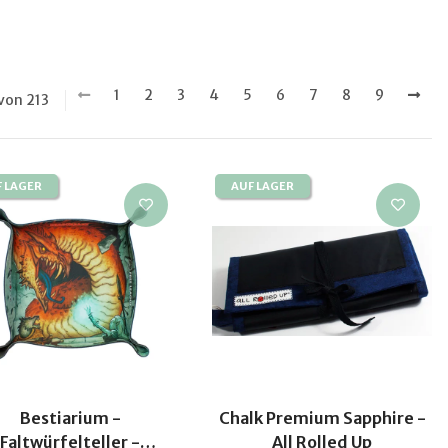
1
2
3
4
5
6
7
8
9
 von 213
F LAGER
AUF LAGER
Bestiarium -
Chalk Premium Sapphire -
Faltwürfelteller -
All Rolled Up