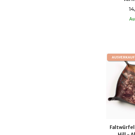
14
Au
AUSVERKAUF
Faltwürfel
Hill - A