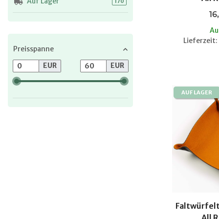
Auf Lager
Artikel gefunden
170
16
Au
Lieferzeit
Preisspanne
EUR
EUR
AUF LAGER
Faltwürfelt
All 