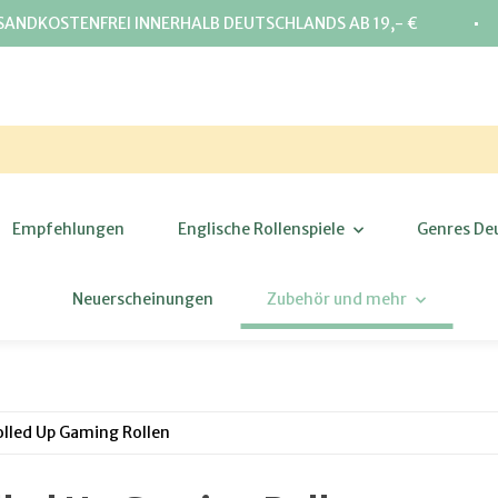
⋅
SANDKOSTENFREI INNERHALB DEUTSCHLANDS AB 19,- €
Empfehlungen
Englische Rollenspiele
Genres De
Neuerscheinungen
Zubehör und mehr
olled Up Gaming Rollen