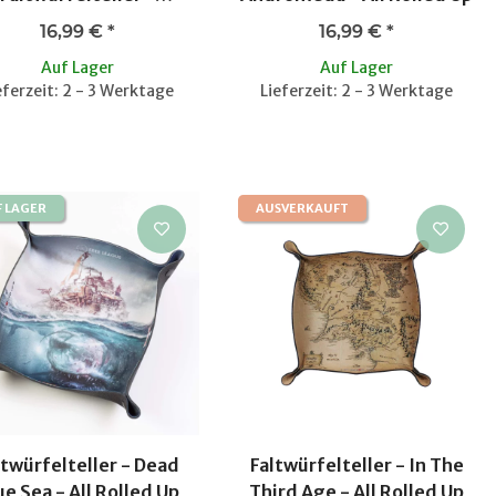
Dragonbane
16,99 €
*
16,99 €
*
Auf Lager
Auf Lager
eferzeit: 2 - 3 Werktage
Lieferzeit: 2 - 3 Werktage
F LAGER
AUSVERKAUFT
ltwürfelteller - Dead
Faltwürfelteller - In The
ue Sea - All Rolled Up
Third Age - All Rolled Up