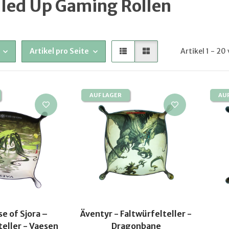
lled Up Gaming Rollen
Artikel pro Seite
Artikel 1 - 20
AUF LAGER
AU
e of Sjora –
Äventyr - Faltwürfelteller -
teller - Vaesen
Dragonbane