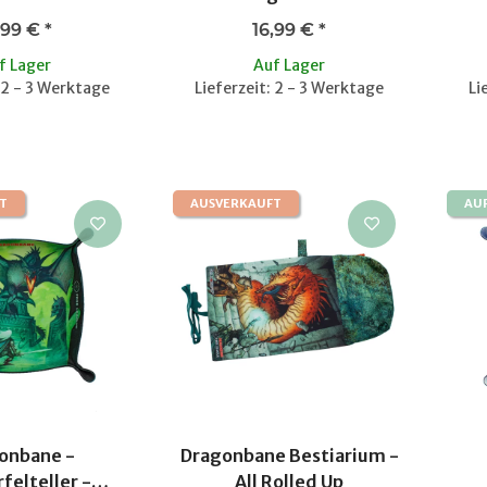
,99 €
*
16,99 €
*
f Lager
Auf Lager
: 2 - 3 Werktage
Lieferzeit: 2 - 3 Werktage
Li
T
AUSVERKAUFT
AU
onbane -
Dragonbane Bestiarium -
felteller -
All Rolled Up