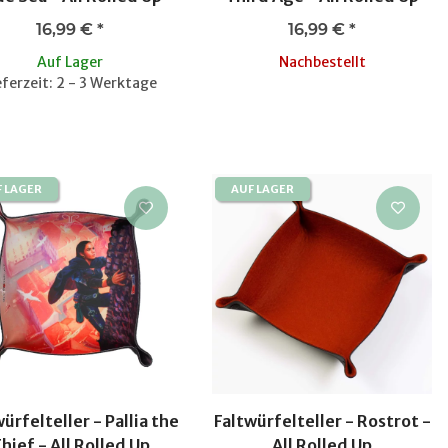
16,99 €
*
16,99 €
*
Auf Lager
Nachbestellt
eferzeit: 2 - 3 Werktage
F LAGER
AUF LAGER
ürfelteller - Pallia the
Faltwürfelteller - Rostrot -
hief - All Rolled Up
All Rolled Up