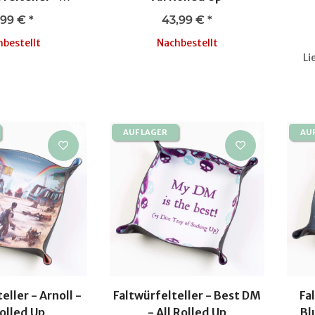
gonbane
,99 €
*
43,99 €
*
bestellt
Nachbestellt
Li
AUF LAGER
AU
eller - Arnoll -
Faltwürfelteller - Best DM
Fa
Rolled Up
- All Rolled Up
Bl