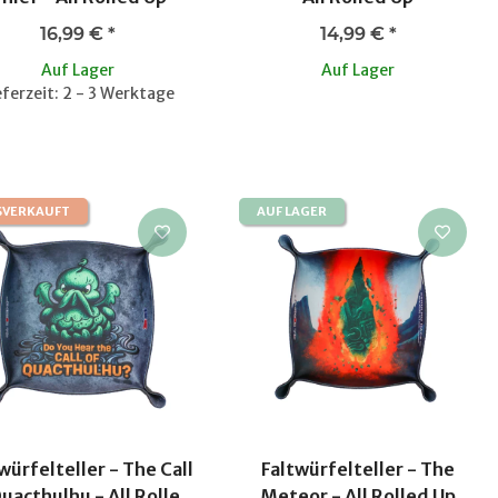
16,99 €
*
14,99 €
*
Auf Lager
Auf Lager
eferzeit: 2 - 3 Werktage
SVERKAUFT
AUF LAGER
würfelteller - The Call
Faltwürfelteller - The
uacthulhu - All Rolled
Meteor - All Rolled Up