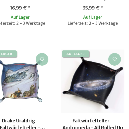
Dragonbane
16,99 €
*
35,99 €
*
Auf Lager
Auf Lager
eferzeit: 2 - 3 Werktage
Lieferzeit: 2 - 3 Werktage
F LAGER
AUF LAGER
Drake Uraldrig -
Faltwürfelteller -
Faltwürfelteller -
Andromeda - All Rolled Up