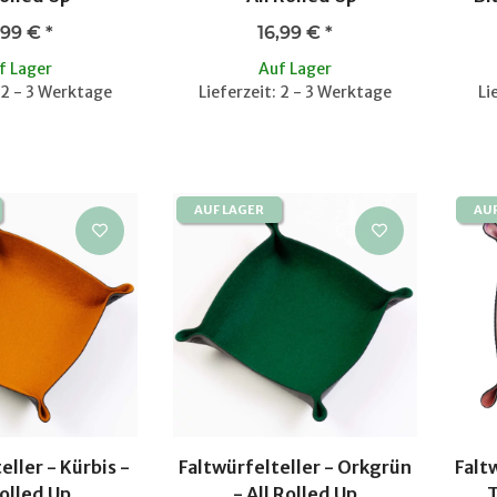
,99 €
*
16,99 €
*
f Lager
Auf Lager
: 2 - 3 Werktage
Lieferzeit: 2 - 3 Werktage
Li
AUF LAGER
AU
eller - Kürbis -
Faltwürfelteller - Orkgrün
Faltw
Rolled Up
- All Rolled Up
T