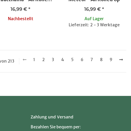
Up
16,99 €
*
16,99 €
*
Nachbestellt
Auf Lager
Lieferzeit: 2 - 3 Werktage
1
2
3
4
5
6
7
8
9
 von 213
Zahlung und Versand
Bezahlen Sie bequem per: