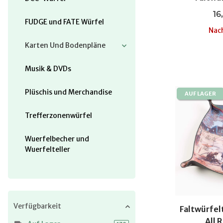
Dra
16
FUDGE und FATE Würfel
Nach
Karten Und Bodenpläne
Musik & DVDs
Plüschis und Merchandise
AUF LAGER
Trefferzonenwürfel
Wuerfelbecher und
Wuerfelteller
Verfügbarkeit
Faltwürfelt
All 