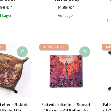
,99 €
*
14,99 €
*
f Lager
Auf Lager
Li
T
AUSVERKAUFT
AU
teller - Rubbit
Faltwürfelteller - Sunset
Falt
ll Rolled Up
Warrior - All Rolled Up
of Q