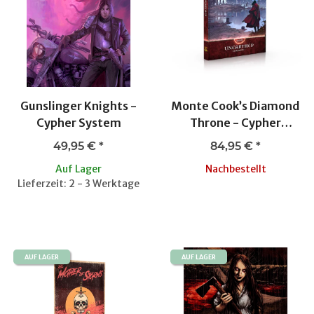
Gunslinger Knights -
Monte Cook’s Diamond
Cypher System
Throne - Cypher
System
49,95 €
*
84,95 €
*
Auf Lager
Nachbestellt
Lieferzeit: 2 - 3 Werktage
AUF LAGER
AUF LAGER