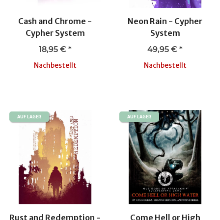
Cash and Chrome -
Neon Rain - Cypher
Cypher System
System
18,95 €
*
49,95 €
*
Nachbestellt
Nachbestellt
AUF LAGER
AUF LAGER
Rust and Redemption -
Come Hell or High