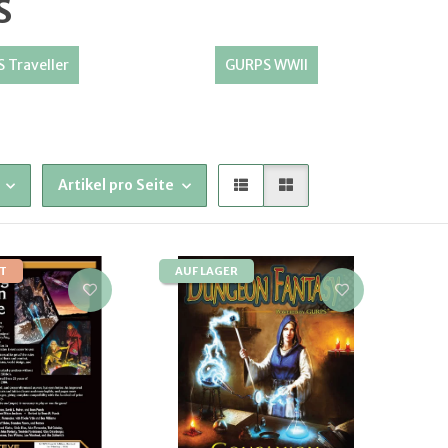
S
 Traveller
GURPS WWII
Artikel pro Seite
T
AUF LAGER