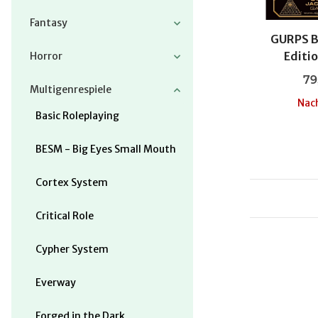
Fantasy
GURPS B
Editi
Horror
79
Multigenrespiele
Nach
Basic Roleplaying
BESM - Big Eyes Small Mouth
Cortex System
Critical Role
Cypher System
Everway
Forged in the Dark