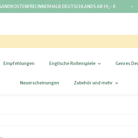
⋅
SANDKOSTENFREI INNERHALB DEUTSCHLANDS AB 19,- €
Empfehlungen
Englische Rollenspiele
Genres De
Neuerscheinungen
Zubehör und mehr