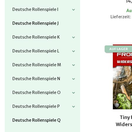
14
Deutsche Rollenspiele I
Au
Lieferzeit
Deutsche Rollenspiele J
Deutsche Rollenspiele K
AUF LAGER
Deutsche Rollenspiele L
Deutsche Rollenspiele M
Deutsche Rollenspiele N
Deutsche Rollenspiele O
Deutsche Rollenspiele P
Tiny 
Deutsche Rollenspiele Q
Wider