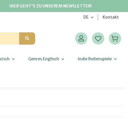
HIER GEHT'S ZU UNSEREM NEWSLETTER!
DE
Kontakt
utsch
Genres Englisch
Indie Rollenspiele