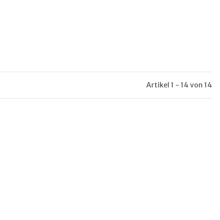
Artikel 1 - 14 von 14