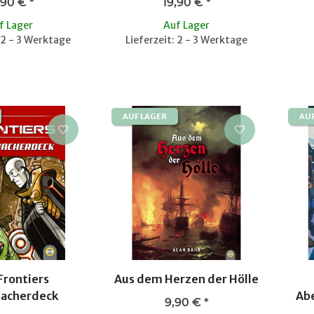
,90 €
*
19,90 €
*
f Lager
Auf Lager
: 2 - 3 Werktage
Lieferzeit: 2 - 3 Werktage
AUF LAGER
AU
Frontiers
Aus dem Herzen der Hölle
sacherdeck
Ab
9,90 €
*