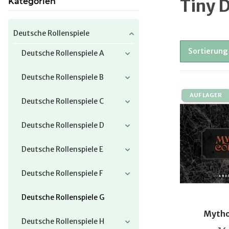
Tiny 
Kategorien
Deutsche Rollenspiele
Sortierung
Deutsche Rollenspiele A
Deutsche Rollenspiele B
AUF LAGER
Deutsche Rollenspiele C
Deutsche Rollenspiele D
Deutsche Rollenspiele E
Deutsche Rollenspiele F
Deutsche Rollenspiele G
Mytho
Deutsche Rollenspiele H