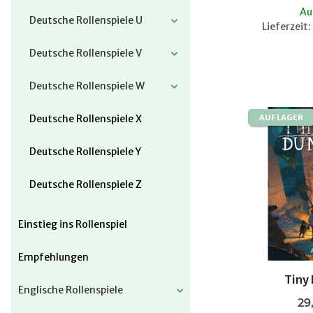
Au
Deutsche Rollenspiele U
Lieferzeit
Deutsche Rollenspiele V
Deutsche Rollenspiele W
Deutsche Rollenspiele X
AUF LAGER
Deutsche Rollenspiele Y
Deutsche Rollenspiele Z
Einstieg ins Rollenspiel
Empfehlungen
Tiny
Englische Rollenspiele
29