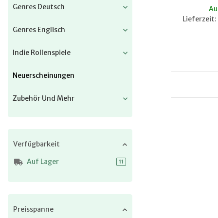
Genres Deutsch
Au
Lieferzeit
Genres Englisch
Indie Rollenspiele
Neuerscheinungen
Zubehör Und Mehr
Verfügbarkeit
Auf Lager
Artikel gefunden
11
Preisspanne