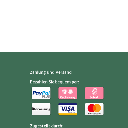
Zahlung und Versand
Bezahlen Sie bequem per:
Zugestellt durch: