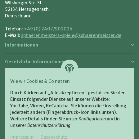
Wilsberger Str. 31
52134 Herzogenrath
Deutschland
Telefon:
+49 (0) 2407/902026
E-Mail:
sphaerenmeisters-spiele@sphaerenmeister.de
Informationen
Gesetzliche Informationen
Zahlung und Versand
Wie wir Cookies & Co nutzen
Bezahlen Sie bequem per:
Durch Klicken auf „Alle akzeptieren“ gestatten Sie den
Einsatz folgender Dienste auf unserer Website:
YouTube, Vimeo, ReCaptcha. Sie können die Einstellung
jederzeit ändern (Fingerabdruck-Icon links unten).
Weitere Details finden Sie unter
Konfigurieren
und in
unserer
Datenschutzerklärung
.
Zugestellt durch:
Impressum
|
Datenschutz