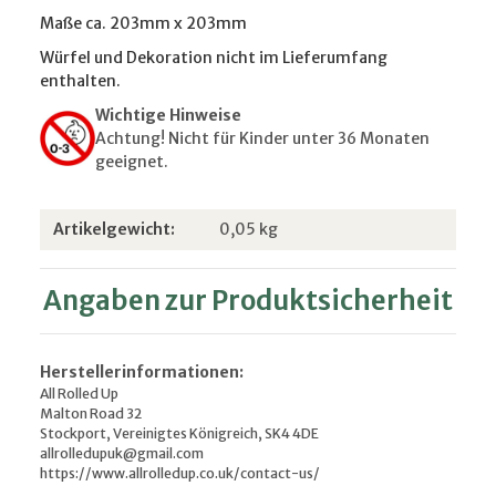
Maße ca. 203mm x 203mm
Würfel und Dekoration nicht im Lieferumfang
enthalten.
Wichtige Hinweise
Achtung! Nicht für Kinder unter 36 Monaten
geeignet.
Produkteigenschaft
Wert
Artikelgewicht:
0,05
kg
Angaben zur Produktsicherheit
Herstellerinformationen:
All Rolled Up
Malton Road 32
Stockport, Vereinigtes Königreich, SK4 4DE
allrolledupuk@gmail.com
https://www.allrolledup.co.uk/contact-us/