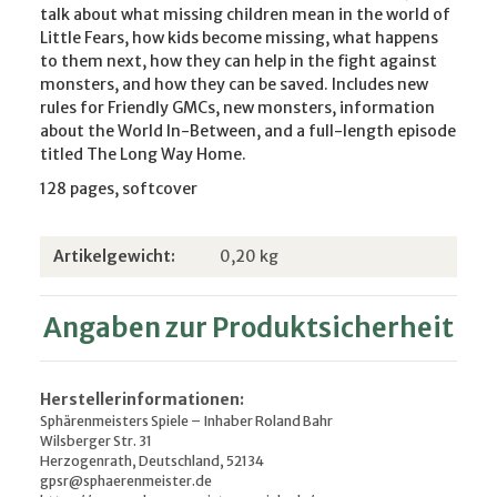
talk about what missing children mean in the world of
Little Fears, how kids become missing, what happens
to them next, how they can help in the fight against
monsters, and how they can be saved. Includes new
rules for Friendly GMCs, new monsters, information
about the World In-Between, and a full-length episode
titled The Long Way Home.
128 pages, softcover
Produkteigenschaft
Wert
Artikelgewicht:
0,20
kg
Angaben zur Produktsicherheit
Herstellerinformationen:
Sphärenmeisters Spiele – Inhaber Roland Bahr
Wilsberger Str. 31
Herzogenrath, Deutschland, 52134
gpsr@sphaerenmeister.de