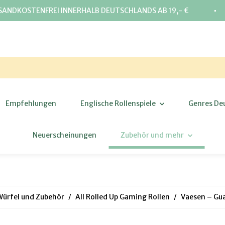
⋅
SANDKOSTENFREI INNERHALB DEUTSCHLANDS AB 19,- €
Empfehlungen
Englische Rollenspiele
Genres De
Neuerscheinungen
Zubehör und mehr
Würfel und Zubehör
All Rolled Up Gaming Rollen
Vaesen – Gua