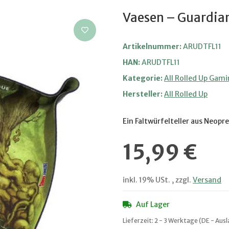
Vaesen – Guardian
Artikelnummer:
ARUDTFL11
HAN:
ARUDTFL11
Kategorie:
All Rolled Up Gami
Hersteller:
All Rolled Up
Ein Faltwürfelteller aus Neopre
15,99 €
inkl. 19% USt. , zzgl.
Versand
Auf Lager
Lieferzeit:
2 - 3 Werktage
(DE - Aus