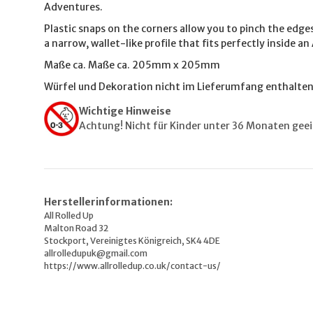
Adventures.
Plastic snaps on the corners allow you to pinch the edges
a narrow, wallet-like profile that fits perfectly inside an 
Maße ca. Maße ca. 205mm x 205mm
Würfel und Dekoration nicht im Lieferumfang enthalten
Wichtige Hinweise
Achtung! Nicht für Kinder unter 36 Monaten gee
Herstellerinformationen:
All Rolled Up
Malton Road 32
Stockport, Vereinigtes Königreich, SK4 4DE
allrolledupuk@gmail.com
https://www.allrolledup.co.uk/contact-us/