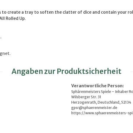
 to create a tray to soften the clatter of dice and contain your ro
All Rolled Up.
.
ignet.
Angaben zur Produktsicherheit
Verantwortliche Person:
Sphärenmeisters Spiele – Inhaber R
Wilsberger Str. 31
Herzogenrath, Deutschland, 52134
gpsr@sphaerenmeister.de
https://www.sphaerenmeisters-spi