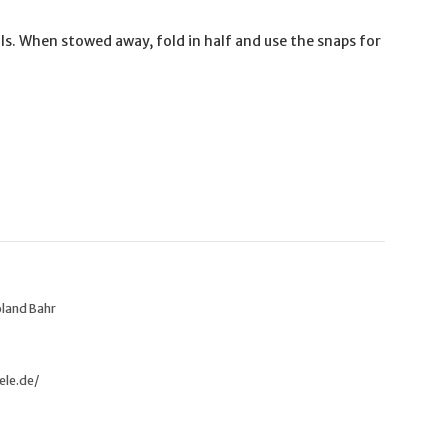
lls. When stowed away, fold in half and use the snaps for
oland Bahr
ele.de/